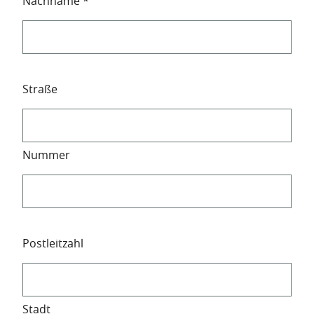
Nachname
*
Address
Straße
Nummer
Postleitzahl
Stadt