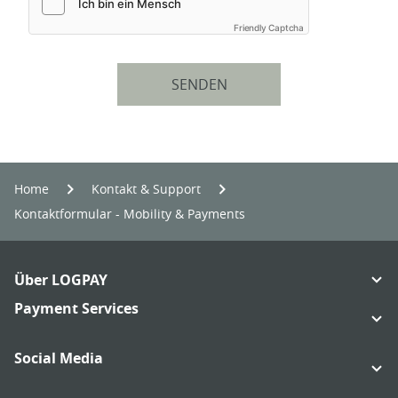
Friendly Captcha
SENDEN
Home
Kon­takt & Sup­port
Kontaktformular - Mobility & Payments
Footer
Über LOGPAY
Navigation
Links:
Payment Services
Links:
Social Media