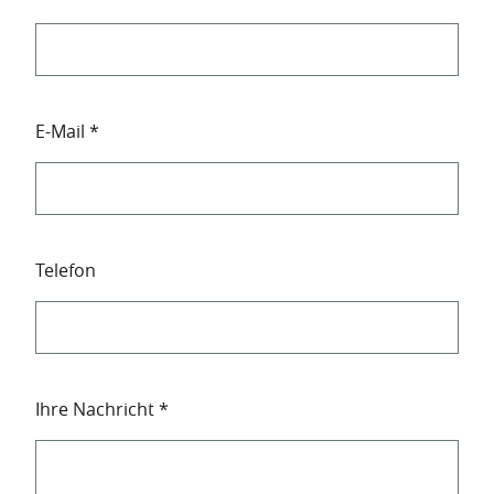
Contact
E-Mail
*
data
Telefon
Data
Ihre Nachricht
*