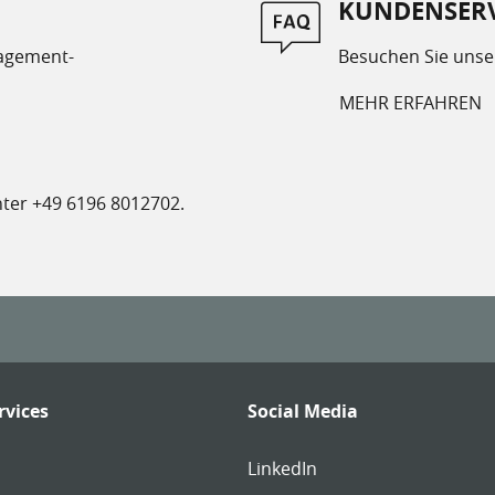
KUNDENSERV
nagement-
Besuchen Sie unse
MEHR ERFAHREN
nter +49 6196 8012702.
rvices
Social Media
Links:
LinkedIn