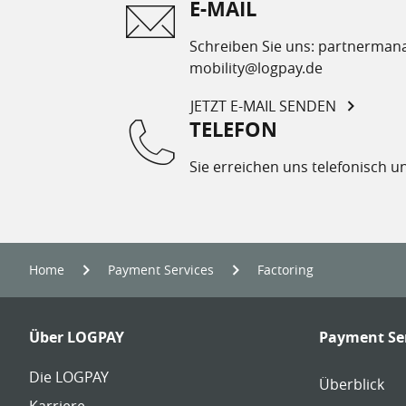
E-MAIL
Schreiben Sie uns: partnerma
mobility@logpay.de
JETZT E-MAIL SENDEN
TELEFON
Sie erreichen uns telefonisch u
Home
Payment Services
Factoring
Footer
Über LOGPAY
Payment Se
Navigation
Links:
Die LOGPAY
Links:
Überblick
Karriere